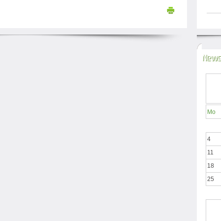
News
Mo
4
11
18
25