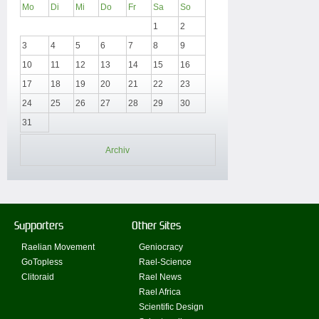
Mo
Di
Mi
Do
Fr
Sa
So
1
2
3
4
5
6
7
8
9
10
11
12
13
14
15
16
17
18
19
20
21
22
23
24
25
26
27
28
29
30
31
Archiv
Supporters
Other Sites
Raelian Movement
Geniocracy
GoTopless
Rael-Science
Clitoraid
Rael News
Rael Africa
Scientific Design