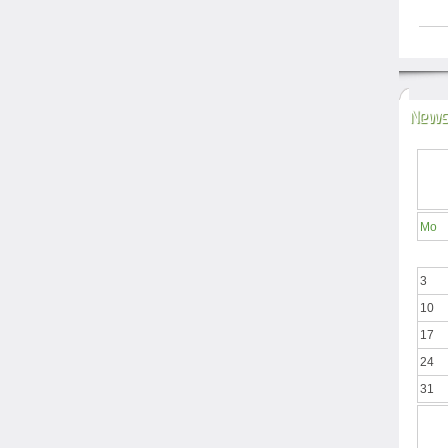
News
Mo
3
10
17
24
31