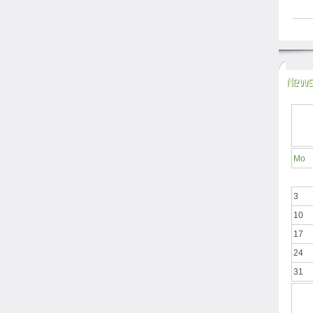
News
Mo
3
10
17
24
31