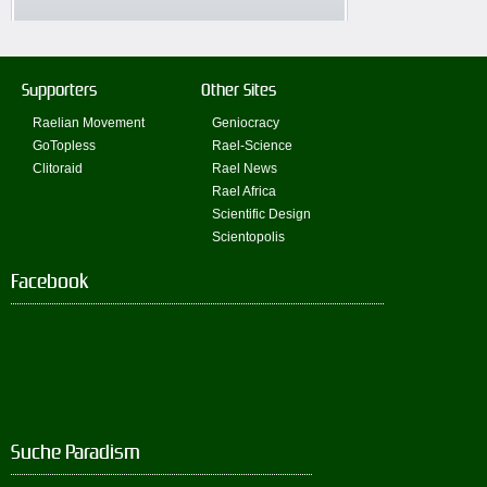
Supporters
Other Sites
Raelian Movement
Geniocracy
GoTopless
Rael-Science
Clitoraid
Rael News
Rael Africa
Scientific Design
Scientopolis
Facebook
Suche Paradism