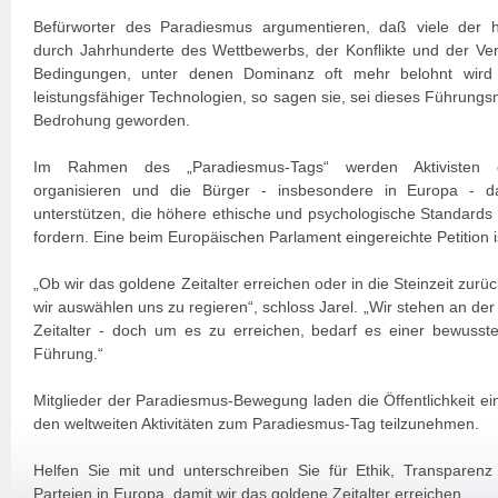
Befürworter des Paradiesmus argumentieren, daß viele der h
durch Jahrhunderte des Wettbewerbs, der Konflikte und der V
Bedingungen, unter denen Dominanz oft mehr belohnt wird a
leistungsfähiger Technologien, so sagen sie, sei dieses Führungsm
Bedrohung geworden.
Im Rahmen des „Paradiesmus-Tags“ werden Aktivisten öff
organisieren und die Bürger - insbesondere in Europa - daz
unterstützen, die höhere ethische und psychologische Standards f
fordern. Eine beim Europäischen Parlament eingereichte Petition ist
„Ob wir das goldene Zeitalter erreichen oder in die Steinzeit zurü
wir auswählen uns zu regieren“, schloss Jarel. „Wir stehen an de
Zeitalter - doch um es zu erreichen, bedarf es einer bewusst
Führung.“
Mitglieder der Paradiesmus-Bewegung laden die Öffentlichkeit ein
den weltweiten Aktivitäten zum Paradiesmus-Tag teilzunehmen.
Helfen Sie mit und unterschreiben Sie für Ethik, Transparenz u
Parteien in Europa, damit wir das goldene Zeitalter erreichen.