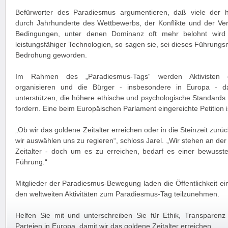
Befürworter des Paradiesmus argumentieren, daß viele der h
durch Jahrhunderte des Wettbewerbs, der Konflikte und der V
Bedingungen, unter denen Dominanz oft mehr belohnt wird a
leistungsfähiger Technologien, so sagen sie, sei dieses Führungsm
Bedrohung geworden.
Im Rahmen des „Paradiesmus-Tags“ werden Aktivisten öff
organisieren und die Bürger - insbesondere in Europa - daz
unterstützen, die höhere ethische und psychologische Standards f
fordern. Eine beim Europäischen Parlament eingereichte Petition ist
„Ob wir das goldene Zeitalter erreichen oder in die Steinzeit zurü
wir auswählen uns zu regieren“, schloss Jarel. „Wir stehen an de
Zeitalter - doch um es zu erreichen, bedarf es einer bewusst
Führung.“
Mitglieder der Paradiesmus-Bewegung laden die Öffentlichkeit ein
den weltweiten Aktivitäten zum Paradiesmus-Tag teilzunehmen.
Helfen Sie mit und unterschreiben Sie für Ethik, Transparenz u
Parteien in Europa, damit wir das goldene Zeitalter erreichen.