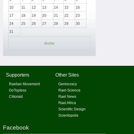
10
11
12
13
14
15
16
17
18
19
20
21
22
23
24
25
26
27
28
29
30
31
Archiv
Supporters
Other Sites
Raelian Movement
Geniocracy
GoTopless
Rael-Science
Clitoraid
Rael News
Rael Africa
Scientific Design
Scientopolis
Facebook