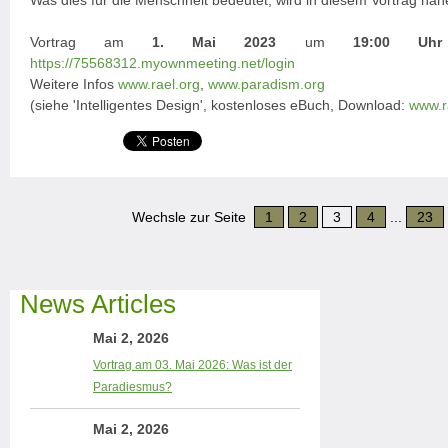
Was dies für die Menschheit bedeutet, wird in diesem Vortrag nähe
Vortrag am
1. Mai 2023
um
19:00 Uhr
https://75568312.myownmeeting.net/login
Weitere Infos
www.rael.org
,
www.paradism.org
(siehe 'Intelligentes Design', kostenloses eBuch, Download:
www.r
Wechsle zur Seite
1
2
3
4
...
23
News Articles
Mai 2, 2026
Vortrag am 03. Mai 2026: Was ist der
Paradiesmus?
Mai 2, 2026