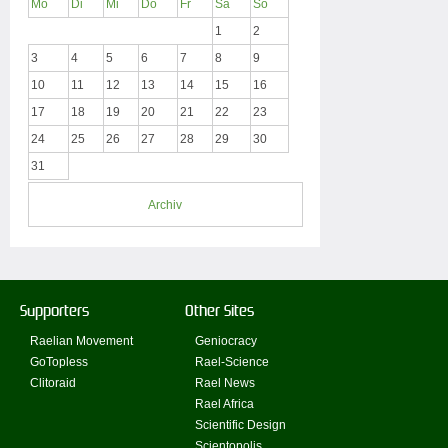
Mo
Di
Mi
Do
Fr
Sa
So
1
2
3
4
5
6
7
8
9
10
11
12
13
14
15
16
17
18
19
20
21
22
23
24
25
26
27
28
29
30
31
Archiv
Supporters
Other Sites
Raelian Movement
Geniocracy
GoTopless
Rael-Science
Clitoraid
Rael News
Rael Africa
Scientific Design
Scientopolis