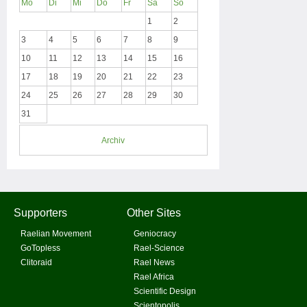
Mo
Di
Mi
Do
Fr
Sa
So
1
2
3
4
5
6
7
8
9
10
11
12
13
14
15
16
17
18
19
20
21
22
23
24
25
26
27
28
29
30
31
Archiv
Supporters
Other Sites
Raelian Movement
Geniocracy
GoTopless
Rael-Science
Clitoraid
Rael News
Rael Africa
Scientific Design
Scientopolis