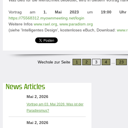
Was dies für die Menschheit bedeutet, wird in diesem Vortrag nähe
Vortrag am
1. Mai 2023
um
19:00 Uhr
https://75568312.myownmeeting.net/login
Weitere Infos
www.rael.org
,
www.paradism.org
(siehe 'Intelligentes Design', kostenloses eBuch, Download:
www.r
Wechsle zur Seite
1
2
3
4
...
23
News Articles
Mai 2, 2026
Vortrag am 03. Mai 2026: Was ist der
Paradiesmus?
Mai 2, 2026