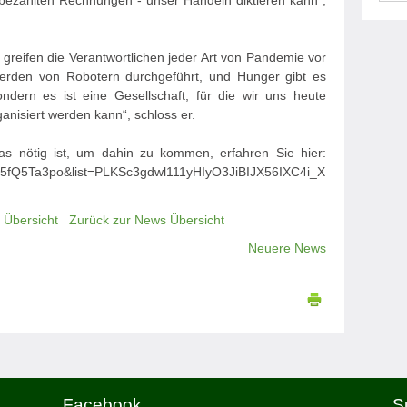
unbezahlten Rechnungen - unser Handeln diktieren kann“,
t greifen die Verantwortlichen jeder Art von Pandemie vor
s werden von Robotern durchgeführt, und Hunger gibt es
ondern es ist eine Gesellschaft, für die wir uns heute
anisiert werden kann“, schloss er.
 nötig ist, um dahin zu kommen, erfahren Sie hier:
v5fQ5Ta3po&list=PLKSc3gdwl111yHIyO3JiBIJX56IXC4i_X
 Übersicht
Zurück zur News Übersicht
Neuere News
Facebook
S