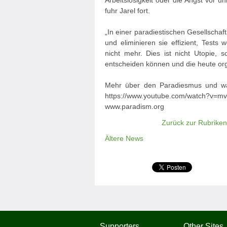
Arbeitslosigkeit oder die Angst vor 
fuhr Jarel fort.
„In einer paradiestischen Gesellschaf
und eliminieren sie effizient, Test
nicht mehr. Dies ist nicht Utopie, s
entscheiden können und die heute org
Mehr über den Paradiesmus und was
https://www.youtube.com/watch?v=m
www.paradism.org
Zurück zur Rubriken
Ältere News
Supporters
Other Sites