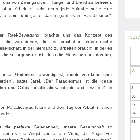
m uns von Zwangsarbeit, Hunger und Elend zu befreien.
, ohne Arbeit zu sein, denn jede Aufgabe sollte eine
ivität sein, und genau darum geht es im Paradiesmus“,
 der Rael-Bewegung, brachte uns das Konzept des
News
ft, die von denen, die uns erschaffen haben (siehe
esellschaft, in der niemand zu arbeiten braucht, in der es
, die so organisiert ist, dass die Menschen nur das tun,
Mo
 unser Gedeihen notwendig ist, könnte von künstlicher
werden“, sagte Jarel. „Der Paradiesmus ist die ideale
nden und Glück für alle als wichtigste und einzige Ziele
3
10
17
en Paradiesmus feiern und den Tag der Arbeit in einen
24
andeln.
31
t die perfekte Gelegenheit, unsere Gesellschaft so
- sei es die Angst vor einem Virus, die Angst vor