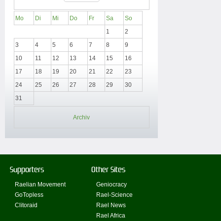
Mo
Di
Mi
Do
Fr
Sa
So
1
2
3
4
5
6
7
8
9
10
11
12
13
14
15
16
17
18
19
20
21
22
23
24
25
26
27
28
29
30
31
Archiv
Supporters
Other Sites
Raelian Movement
Geniocracy
GoTopless
Rael-Science
Clitoraid
Rael News
Rael Africa