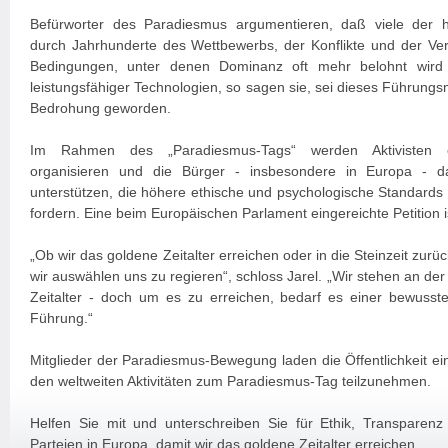
Befürworter des Paradiesmus argumentieren, daß viele der h
durch Jahrhunderte des Wettbewerbs, der Konflikte und der V
Bedingungen, unter denen Dominanz oft mehr belohnt wird a
leistungsfähiger Technologien, so sagen sie, sei dieses Führungsm
Bedrohung geworden.
Im Rahmen des „Paradiesmus-Tags“ werden Aktivisten öff
organisieren und die Bürger - insbesondere in Europa - daz
unterstützen, die höhere ethische und psychologische Standards f
fordern. Eine beim Europäischen Parlament eingereichte Petition ist
„Ob wir das goldene Zeitalter erreichen oder in die Steinzeit zurü
wir auswählen uns zu regieren“, schloss Jarel. „Wir stehen an de
Zeitalter - doch um es zu erreichen, bedarf es einer bewusst
Führung.“
Mitglieder der Paradiesmus-Bewegung laden die Öffentlichkeit ein
den weltweiten Aktivitäten zum Paradiesmus-Tag teilzunehmen.
Helfen Sie mit und unterschreiben Sie für Ethik, Transparenz u
Parteien in Europa, damit wir das goldene Zeitalter erreichen.