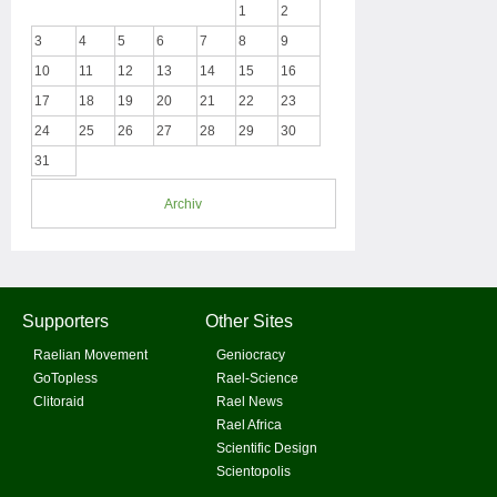
1
2
3
4
5
6
7
8
9
10
11
12
13
14
15
16
17
18
19
20
21
22
23
24
25
26
27
28
29
30
31
Archiv
Supporters
Other Sites
Raelian Movement
Geniocracy
GoTopless
Rael-Science
Clitoraid
Rael News
Rael Africa
Scientific Design
Scientopolis