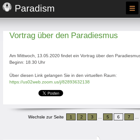
≡
Paradism
Vortrag über den Paradiesmus
Am Mittwoch, 13.05.2020 findet ein Vortrag über den Paradiesmus 
Beginn: 18.30 Uhr
Über diesen Link gelangen Sie in den virtuellen Raum:
https://us02web.zoom.us/j/82893632138
Wechsle zur Seite
1
2
3
...
5
6
7
...