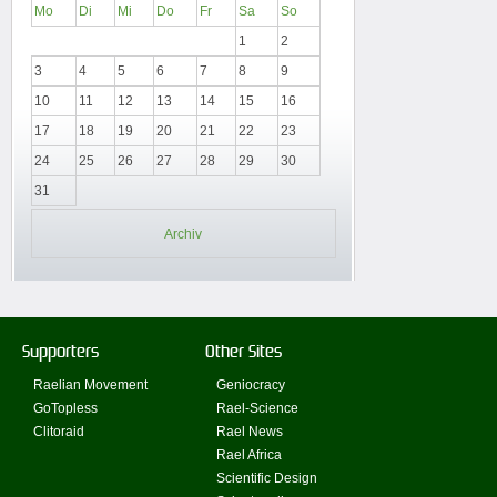
Mo
Di
Mi
Do
Fr
Sa
So
1
2
3
4
5
6
7
8
9
10
11
12
13
14
15
16
17
18
19
20
21
22
23
24
25
26
27
28
29
30
31
Archiv
Supporters
Other Sites
Raelian Movement
Geniocracy
GoTopless
Rael-Science
Clitoraid
Rael News
Rael Africa
Scientific Design