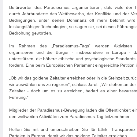
Befürworter des Paradiesmus argumentieren, daß viele der h
durch Jahrhunderte des Wettbewerbs, der Konflikte und der V
Bedingungen, unter denen Dominanz oft mehr belohnt wird a
leistungsfähiger Technologien, so sagen sie, sei dieses Führungsm
Bedrohung geworden.
Im Rahmen des „Paradiesmus-Tags“ werden Aktivisten öff
organisieren und die Bürger - insbesondere in Europa - daz
unterstützen, die höhere ethische und psychologische Standards f
fordern. Eine beim Europäischen Parlament eingereichte Petition ist
„Ob wir das goldene Zeitalter erreichen oder in die Steinzeit zurü
wir auswählen uns zu regieren“, schloss Jarel. „Wir stehen an de
Zeitalter - doch um es zu erreichen, bedarf es einer bewusst
Führung.“
Mitglieder der Paradiesmus-Bewegung laden die Öffentlichkeit ein
den weltweiten Aktivitäten zum Paradiesmus-Tag teilzunehmen.
Helfen Sie mit und unterschreiben Sie für Ethik, Transparenz u
Parteien in Europa, damit wir das goldene Zeitalter erreichen.