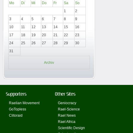
Mo
Di
Mi
Do
Fr
Sa
So
1
2
3
4
5
6
7
8
9
10
11
12
13
14
15
16
17
18
19
20
21
22
23
24
25
26
27
28
29
30
31
Archiv
Supporters
Other Sites
Raelian Movement
Geniocracy
GoTopless
Rael-Science
Clitoraid
Rael News
Rael Africa
Scientific Design