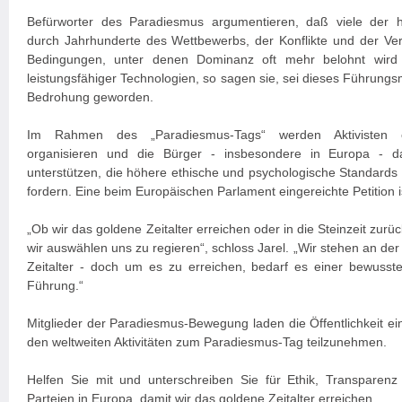
Befürworter des Paradiesmus argumentieren, daß viele der h
durch Jahrhunderte des Wettbewerbs, der Konflikte und der V
Bedingungen, unter denen Dominanz oft mehr belohnt wird a
leistungsfähiger Technologien, so sagen sie, sei dieses Führungsm
Bedrohung geworden.
Im Rahmen des „Paradiesmus-Tags“ werden Aktivisten öff
organisieren und die Bürger - insbesondere in Europa - daz
unterstützen, die höhere ethische und psychologische Standards f
fordern. Eine beim Europäischen Parlament eingereichte Petition ist
„Ob wir das goldene Zeitalter erreichen oder in die Steinzeit zurü
wir auswählen uns zu regieren“, schloss Jarel. „Wir stehen an de
Zeitalter - doch um es zu erreichen, bedarf es einer bewusst
Führung.“
Mitglieder der Paradiesmus-Bewegung laden die Öffentlichkeit ein
den weltweiten Aktivitäten zum Paradiesmus-Tag teilzunehmen.
Helfen Sie mit und unterschreiben Sie für Ethik, Transparenz u
Parteien in Europa, damit wir das goldene Zeitalter erreichen.