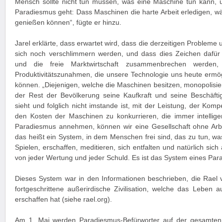
Mensch sollte nicht tun müssen, was eine Maschine tun kann, 
Paradiesmus geht: Dass Maschinen die harte Arbeit erledigen,
genießen können“, fügte er hinzu.
Jarel erklärte, dass erwartet wird, dass die derzeitigen Problem
sich noch verschlimmern werden, und dass dies Zeichen dafür 
und die freie Marktwirtschaft zusammenbrechen werden, 
Produktivitätszunahmen, die unsere Technologie uns heute ermögli
können. „Diejenigen, welche die Maschinen besitzen, monopolisi
der Rest der Bevölkerung seine Kaufkraft und seine Beschäfti
sieht und folglich nicht imstande ist, mit der Leistung, der Kom
den Kosten der Maschinen zu konkurrieren, die immer intellig
Paradiesmus annehmen, können wir eine Gesellschaft ohne Arb
das heißt ein System, in dem Menschen frei sind, das zu tun, wa
Spielen, erschaffen, meditieren, sich entfalten und natürlich sich
von jeder Wertung und jeder Schuld. Es ist das System eines Paradi
Dieses System war in den Informationen beschrieben, die Rael
fortgeschrittene außerirdische Zivilisation, welche das Leben a
erschaffen hat (siehe rael.org).
Am 1. Mai werden Paradiesmus-Befürworter auf der gesamten 