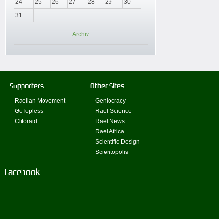
24
25
26
27
28
29
30
31
Archiv
Supporters
Other Sites
Raelian Movement
Geniocracy
GoTopless
Rael-Science
Clitoraid
Rael News
Rael Africa
Scientific Design
Scientopolis
Facebook