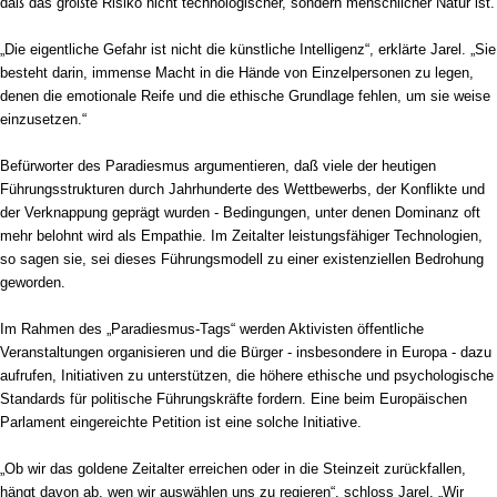
daß das größte Risiko nicht technologischer, sondern menschlicher Natur ist.
„Die eigentliche Gefahr ist nicht die künstliche Intelligenz“, erklärte Jarel. „Sie
besteht darin, immense Macht in die Hände von Einzelpersonen zu legen,
denen die emotionale Reife und die ethische Grundlage fehlen, um sie weise
einzusetzen.“
Befürworter des Paradiesmus argumentieren, daß viele der heutigen
Führungsstrukturen durch Jahrhunderte des Wettbewerbs, der Konflikte und
der Verknappung geprägt wurden - Bedingungen, unter denen Dominanz oft
mehr belohnt wird als Empathie. Im Zeitalter leistungsfähiger Technologien,
so sagen sie, sei dieses Führungsmodell zu einer existenziellen Bedrohung
geworden.
Im Rahmen des „Paradiesmus-Tags“ werden Aktivisten öffentliche
Veranstaltungen organisieren und die Bürger - insbesondere in Europa - dazu
aufrufen, Initiativen zu unterstützen, die höhere ethische und psychologische
Standards für politische Führungskräfte fordern. Eine beim Europäischen
Parlament eingereichte Petition ist eine solche Initiative.
„Ob wir das goldene Zeitalter erreichen oder in die Steinzeit zurückfallen,
hängt davon ab, wen wir auswählen uns zu regieren“, schloss Jarel. „Wir