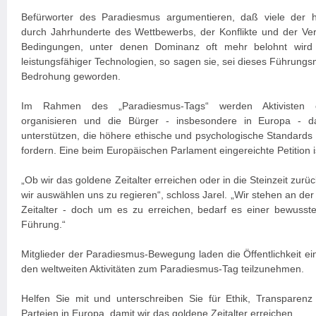
Befürworter des Paradiesmus argumentieren, daß viele der h
durch Jahrhunderte des Wettbewerbs, der Konflikte und der V
Bedingungen, unter denen Dominanz oft mehr belohnt wird a
leistungsfähiger Technologien, so sagen sie, sei dieses Führungsm
Bedrohung geworden.
Im Rahmen des „Paradiesmus-Tags“ werden Aktivisten öff
organisieren und die Bürger - insbesondere in Europa - daz
unterstützen, die höhere ethische und psychologische Standards f
fordern. Eine beim Europäischen Parlament eingereichte Petition ist
„Ob wir das goldene Zeitalter erreichen oder in die Steinzeit zurü
wir auswählen uns zu regieren“, schloss Jarel. „Wir stehen an de
Zeitalter - doch um es zu erreichen, bedarf es einer bewusst
Führung.“
Mitglieder der Paradiesmus-Bewegung laden die Öffentlichkeit ein
den weltweiten Aktivitäten zum Paradiesmus-Tag teilzunehmen.
Helfen Sie mit und unterschreiben Sie für Ethik, Transparenz u
Parteien in Europa, damit wir das goldene Zeitalter erreichen.